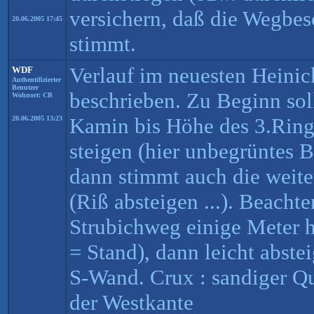
versichern, daß die Wegbes
20.06.2005 17:45
stimmt.
Verlauf im neuesten Heinic
WDF
Authentifizierter
Benutzer
beschrieben. Zu Beginn so
Wohnort: CB
Kamin bis Höhe des 3.Rin
20.06.2005 13:23
steigen (hier unbegrüntes 
dann stimmt auch die weit
(Riß absteigen ...). Beach
Strubichweg einige Meter 
= Stand), dann leicht abst
S-Wand. Crux : sandiger Q
der Westkante