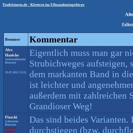
Teufelsturm.de - Klettern im Elbsandsteingebirge
Alt
Falken
Kommentar
Benutzer
Alex
Eigentlich muss man gar n
Hanicke
Authentifizierter
Strubichweges aufsteigen, 
Benutzer
dem markanten Band in di
31.07.2012 12:52
ist leichter und angenehmer
außerdem mit zahlreichen S
Grandioser Weg!
Das sind beides Varianten.
Flaschi
Gelöschter
Benutzer
durchstiegen (bzw. durchfl
Benutzer
gesperrt