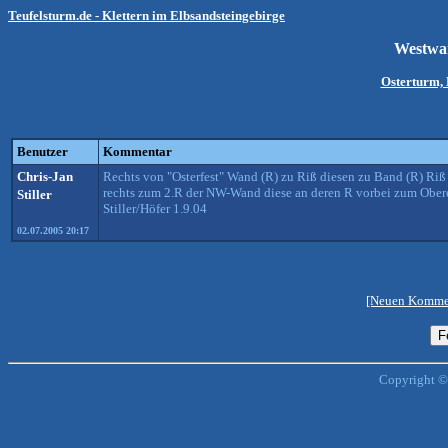
Teufelsturm.de - Klettern im Elbsandsteingebirge
Westwa
Osterturm, 
Benutzer
Kommentar
Chris-Jan
Rechts von "Osterfest" Wand (R) zu Riß diesen zu Band (R) R
rechts zum 2.R der NW-Wand diese an deren R vorbei zum Ober
Stiller
Stiller/Höfer 1.9.04
02.07.2005 20:17
[Neuen Kommen
Copyright ©