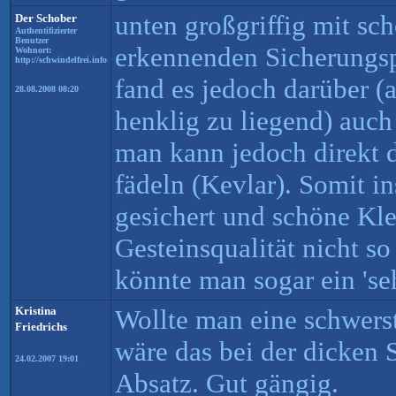
unten großgriffig mit s
Der Schober
Authentifizierter
Benutzer
erkennenden Sicherungsp
Wohnort:
http://schwindelfrei.info
fand es jedoch darüber (
28.08.2008 08:20
henklig zu liegend) auch 
man kann jedoch direkt d
fädeln (Kevlar). Somit i
gesichert und schöne Kle
Gesteinsqualität nicht so
könnte man sogar ein 'seh
Kristina
Wollte man eine schwers
Friedrichs
wäre das bei der dicken 
24.02.2007 19:01
Absatz. Gut gängig.