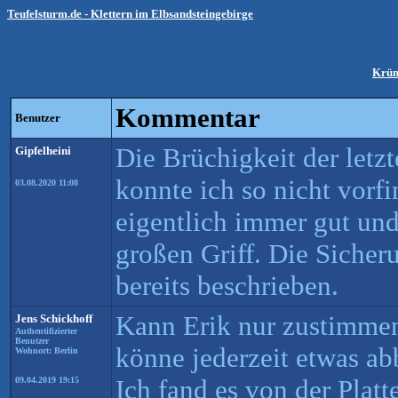
Teufelsturm.de - Klettern im Elbsandsteingebirge
Krü
Kommentar
Benutzer
Die Brüchigkeit der let
Gipfelheini
konnte ich so nicht vorf
03.08.2020 11:08
eigentlich immer gut und 
großen Griff. Die Sicher
bereits beschrieben.
Kann Erik nur zustimmen
Jens Schickhoff
Authentifizierter
Benutzer
könne jederzeit etwas a
Wohnort: Berlin
Ich fand es von der Plat
09.04.2019 19:15