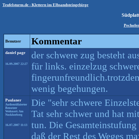
Teufelsturm.de - Klettern im Elbsandsteingebirge
Südplatt
Pechofe
Kommentar
Benutzer
der schwere zug besteht au
daniel page
für links. einzelzug schwer
16.09.2007 22:27
fingerunfreundlich.trotzd
wenig begehungen.
Die "sehr schwere Einzelste
Paulaner
Authentifizierter
Benutzer
Tat sehr schwer und hat mi
Wohnort: Am
Nockherberg
tun. Die Gesamteinstufung 
16.07.2007 11:13
daß der Rest des Weges max