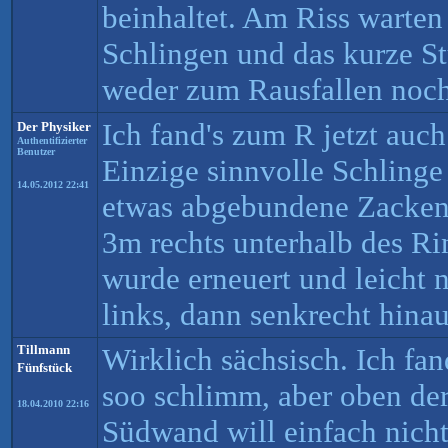
beinhaltet. Am Riss warten
Schlingen und das kurze St
weder zum Rausfallen noch
Ich fand's zum R jetzt auc
Der Physiker
Authentifizierter
Benutzer
Einzige sinnvolle Schlinge
14.05.2012 22:41
etwas abgebundene Zackens
3m rechts unterhalb des Ri
wurde erneuert und leicht n
links, dann senkrecht hinauf
Tillmann
Wirklich sächsisch. Ich fa
Fünfstück
soo schlimm, aber oben der
18.04.2010 22:16
Südwand will einfach nich