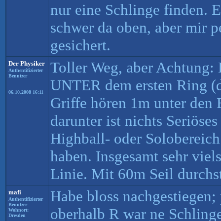
nur eine Schlinge finden. E
schwer da oben, aber mir p
gesichert.
Toller Weg, aber Achtung: D
Der Physiker
Authentifizierter
Benutzer
UNTER dem ersten Ring (di
06.10.2008 16:11
Griffe hören 1m unter den 
darunter ist nichts Seriöses
Highball- oder Solobereich
haben. Insgesamt sehr viel
Linie. Mit 60m Seil durchs
Habe bloss nachgestiegen; 
mafi
Authentifizierter
Benutzer
oberhalb R war ne Schlinge
Wohnort:
Dresden