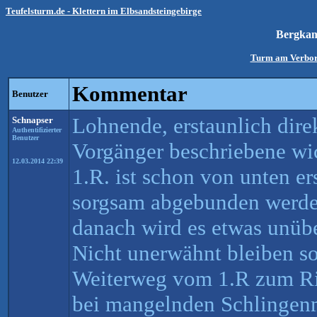
Teufelsturm.de - Klettern im Elbsandsteingebirge
Bergka
Turm am Verbor
Kommentar
Benutzer
Lohnende, erstaunlich dire
Schnapser
Authentifizierter
Benutzer
Vorgänger beschriebene wi
12.03.2014 22:39
1.R. ist schon von unten er
sorgsam abgebunden werden
danach wird es etwas unübe
Nicht unerwähnt bleiben sol
Weiterweg vom 1.R zum Ris
bei mangelnden Schlingen