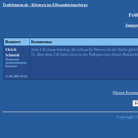
Teufelsturm.de - Klettern im Elbsandsteingebirge
Fröh
Jungges
Benutzer
Kommentar
Ulrich
Zum 1.R etwas brüchig, für schwache Nerven ist die Eiche gleic
7c, über dem 2.R links oben in der Rißspur eine dünne Bandsch
Schmidt
Moderator
Authentifizierter
Benutzer
27.09.2005 05:45
[Neuen Kommen
Copyright ©