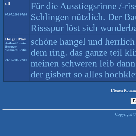
Für die Ausstiegsrinne /-ris
till
Schlingen nützlich. Der B
07.07.2008 07:09
Rissspur löst sich wunderba
schöne hangel und herrlich
Holger May
Authentifizierter
Benutzer
dem ring. das ganze teil kl
Wohnort: Berlin
meinen schweren leib dann
21.10.2005 22:01
der gisbert so alles hochklet
[Neuen Kommen
Copyright ©