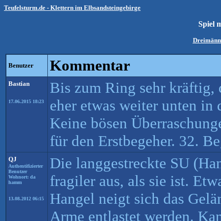
Teufelsturm.de - Klettern im Elbsandsteingebirge
Spiel 
Dreimänn
Kommentar
Benutzer
Bis zum Ring sehr kräftig, 
Bastian
eher etwas weiter unten in 
17.06.2015 18:23
Keine bösen Überraschunge
für den Erstbegeher. 32. B
Die langgestreckte SU (Han
QJ
Authentifizierter
Benutzer
fragiler aus, als sie ist. Et
Wohnort: da
hamm
Hangel neigt sich das Gelä
13.08.2012 06:15
Arme entlastet werden. Kant