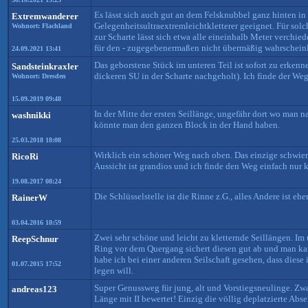
Es lässt sich auch gut an dem Felsknubbel ganz hinten in
Extremwanderer
Gelegenheitsultraextremleichtkletterer geeignet. Für solc
Wohnort: Flachland
zur Scharte lässt sich etwa alle eineinhalb Meter verchi
für den - zugegebenermaßen nicht übermäßig wahrscheinli
24.09.2021 13:41
Das geborstene Stück im unteren Teil ist sofort zu erkenn
Sandsteinkraxler
dickeren SU in der Scharte nachgeholt). Ich finde der Weg
Wohnort: Dresden
15.09.2019 09:48
In der Mitte der ersten Seillänge, ungefähr dort wo man 
washnikki
könnte man den ganzen Block in der Hand haben.
25.03.2018 18:08
Wirklich ein schöner Weg nach oben. Das einzige schwieri
RicoRi
Aussicht ist grandios und ich finde den Weg einfach nur k
19.08.2017 08:24
Die Schlüsselstelle ist die Rinne z.G., alles Andere ist eh
RainerW
03.04.2016 18:59
Zwei sehr schöne und leicht zu kletternde Seillängen. Im 
ReepSchnur
Ring vor dem Quergang sichert diesen gut ab und man kan
habe ich bei einer anderen Seilschaft gesehen, dass diese
01.07.2015 17:52
legen will.
Super Genussweg für jung, alt und Vorstiegsneulinge. Zwa
andreas123
Länge mit II bewertet! Einzig die völlig deplatzierte Absei