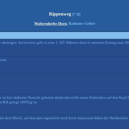
Rippenweg
[* II]
Waltersdorfer Horn
, Rathener Gebiet
e absteigen. Inzwischen gibt es eine 2. AÖ. Näheres dazu in meinem Eintrag zum A
hern.
st hier äußerste Vorsicht geboten damit das nicht unten Stehenden auf den Kopf f
n Riß gelegt 100%ig ist.
nter dem Block, auf den man eigentlich noch hoch muss) und daher die Nachholöse