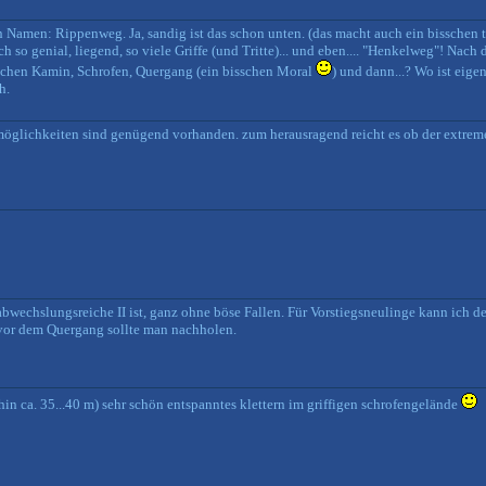
 Namen: Rippenweg. Ja, sandig ist das schon unten. (das macht auch ein bisschen t
ch so genial, liegend, so viele Griffe (und Tritte)... und eben.... "Henkelweg"! Nach
sschen Kamin, Schrofen, Quergang (ein bisschen Moral
) und dann...? Wo ist eigen
h.
smöglichkeiten sind genügend vorhanden. zum herausragend reicht es ob der extreme
abwechslungsreiche II ist, ganz ohne böse Fallen. Für Vorstiegsneulinge kann ich 
vor dem Quergang sollte man nachholen.
in ca. 35...40 m) sehr schön entspanntes klettern im griffigen schrofengelände