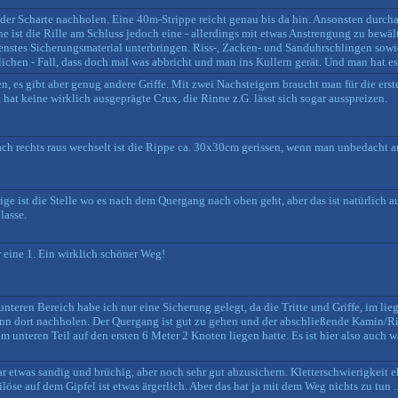
 der Scharte nachholen. Eine 40m-Strippe reicht genau bis da hin. Ansonsten durcha
he ist die Rille am Schluss jedoch eine - allerdings mit etwas Anstrengung zu bewä
edenstes Sicherungsmaterial unterbringen. Riss-, Zacken- und Sanduhrschlingen sow
chen - Fall, dass doch mal was abbricht und man ins Kullern gerät. Und man hat e
en, es gibt aber genug andere Griffe. Mit zwei Nachsteigern braucht man für die ers
 hat keine wirklich ausgeprägte Crux, die Rinne z.G. lässt sich sogar ausspreizen.
nach rechts raus wechselt ist die Rippe ca. 30x30cm gerissen, wenn man unbedacht a
ge ist die Stelle wo es nach dem Quergang nach oben geht, aber das ist natürlich
lasse.
er eine 1. Ein wirklich schöner Weg!
unteren Bereich habe ich nur eine Sicherung gelegt, da die Tritte und Griffe, im li
n dort nachholen. Der Quergang ist gut zu gehen und der abschließende Kamin/Ris
 im unteren Teil auf den ersten 6 Meter 2 Knoten liegen hatte. Es ist hier also auc
r etwas sandig und brüchig, aber noch sehr gut abzusichern. Kletterschwierigkeit e
löse auf dem Gipfel ist etwas ärgerlich. Aber das hat ja mit dem Weg nichts zu tun ..