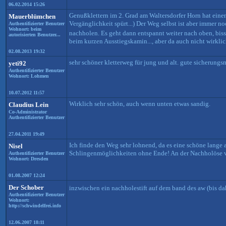
06.02.2014 15:26
Genußklettern im 2. Grad am Waltersdorfer Horn hat einen
Mauerblümchen
Vergänglichkeit spürt...) Der Weg selbst ist aber immer no
Authentifizierter Benutzer
Wohnort: beim
nachholen. Es geht dann entspannt weiter nach oben, bi
autorisierten Benutzer...
beim kurzen Ausstiegskamin..., aber da auch nicht wirklic
02.08.2013 19:32
sehr schöner kletterweg für jung und alt. gute sicherung
yeti92
Authentifizierter Benutzer
Wohnort: Lohmen
10.07.2012 11:57
Wirklich sehr schön, auch wenn unten etwas sandig.
Claudius Lein
Co-Administrator
Authentifizierter Benutzer
27.04.2011 19:49
Ich finde den Weg sehr lohnend, da es eine schöne lange 
Nisel
Schlingenmöglichkeiten ohne Ende! An der Nachholöse 
Authentifizierter Benutzer
Wohnort: Dresden
01.08.2007 12:24
Der Schober
inzwischen ein nachholestift auf dem band des aw (bis dah
Authentifizierter Benutzer
Wohnort:
http://schwindelfrei.info
12.06.2007 18:11