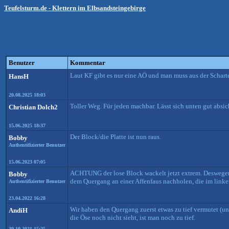
Teufelsturm.de - Klettern im Elbsandsteingebirge
Benutzer
Kommentar
Laut KF gibt es nur eine AÖ und man muss aus der Schart
HansH
20.08.2025 18:03
Toller Weg. Für jeden machbar. Lässt sich unten gut absic
Christian Dolch2
15.06.2025 18:37
Der Block/die Platte ist nun raus.
Bobby
Authentifizierter Benutzer
15.06.2023 07:05
ACHTUNG der lose Block wackelt jetzt extrem. Deswegen i
Bobby
dem Quergang an einer Affenfaus nachholen, die im linke
Authentifizierter Benutzer
23.04.2022 16:28
Wir haben den Quergang zuerst etwas zu tief vermutet (u
AndiH
die Öse noch nicht sieht, ist man noch zu tief.
30.10.2021 15:25