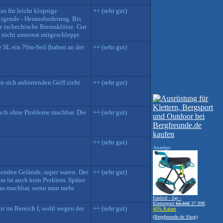
us für leicht klopsige
++ (sehr gut)
ltigende - Herausforderung. Bis
ie tschechische Bremsklötze. Gut
s nicht umsonst mitgeschleppt.
te SL ein 70m-Seil (haben an der
++ (sehr gut)
m sich anbietenden Griff zieht
++ (sehr gut)
 auch ohne Probleme machbar. Die
++ (sehr gut)
++ (sehr gut)
Anzeige:
egenden Gelände, super waren. Der
++ (sehr gut)
s ist auch kein Problem. Später
h was machbar, wenn man mehr
Edelrid - Jay -
Klettergurt
63.31€
37.99€
hr im Bereich I, wohl wegen der
++ (sehr gut)
40% Rabatt
.
(Bergfreunde.de Shop)