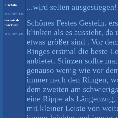
...wird selten ausgestiegen!
Friehsta
26.04.2007 17:39
der mit der
Schönes Festes Gestein. ers
Slackline
klinken als es aussieht, da
25.04.2007 19:53
etwas größer sind . Vor de
Ringes erstmal die beste L
anbietet. Stürzen sollte man
genauso wenig wie vor dem
immer nach den Ringen, wo
dem zweiten am schwierigst
eine Rippe als Längenzug, 
mit kleiner Leiste von wei
immer leichter und immer 