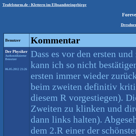
Teufelsturm.de - Klettern im Elbsandsteingebirge
Forev
Dresdne
Kommentar
Benutzer
Dass es vor den ersten und 
Der Physiker
Authentifizierter
Benutzer
kann ich so nicht bestäti
06.05.2012 21:26
ersten immer wieder zurück 
beim zweiten definitiv kriti
diesem R vorgestiegen). Die
Zweiten zu klinken und dir
dann links halten). Abgese
dem 2.R einer der schönst