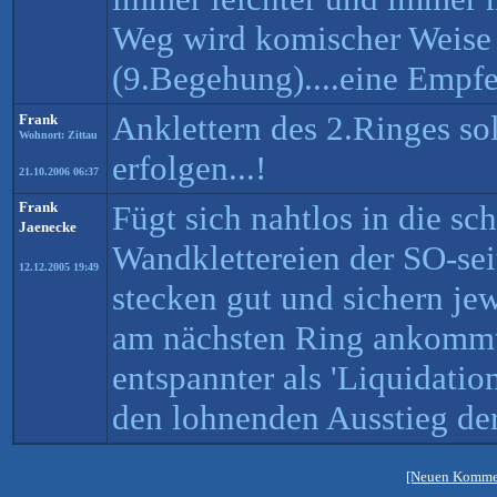
Weg wird komischer Weise n
(9.Begehung)....eine Empf
Anklettern des 2.Ringes soll
Frank
Wohnort: Zittau
erfolgen...!
21.10.2006 06:37
Frank
Fügt sich nahtlos in die sc
Jaenecke
Wandklettereien der SO-sei
12.12.2005 19:49
stecken gut und sichern je
am nächsten Ring ankommt.
entspannter als 'Liquidatio
den lohnenden Ausstieg de
[Neuen Kommen