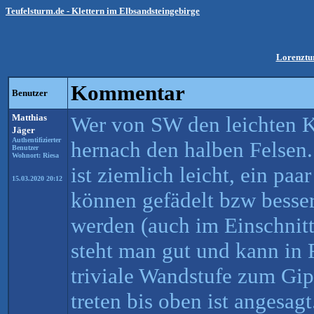
Teufelsturm.de - Klettern im Elbsandsteingebirge
Lorenztu
Kommentar
Benutzer
Matthias
Wer von SW den leichten 
Jäger
Authentifizierter
hernach den halben Felsen.
Benutzer
Wohnort: Riesa
ist ziemlich leicht, ein pa
15.03.2020 20:12
können gefädelt bzw besser
werden (auch im Einschnit
steht man gut und kann in 
triviale Wandstufe zum Gip
treten bis oben ist angesag