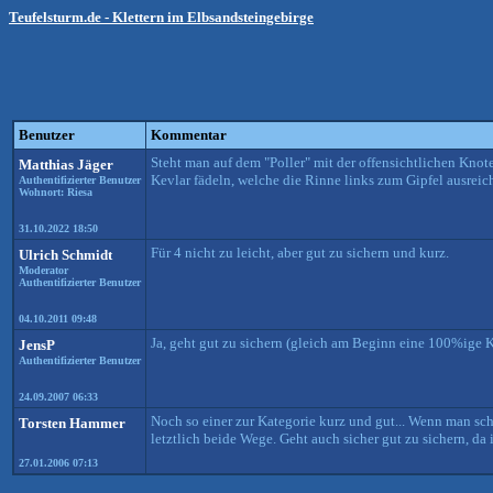
Teufelsturm.de - Klettern im Elbsandsteingebirge
Benutzer
Kommentar
Steht man auf dem "Poller" mit der offensichtlichen Knot
Matthias Jäger
Kevlar fädeln, welche die Rinne links zum Gipfel ausreich
Authentifizierter Benutzer
Wohnort: Riesa
31.10.2022 18:50
Für 4 nicht zu leicht, aber gut zu sichern und kurz.
Ulrich Schmidt
Moderator
Authentifizierter Benutzer
04.10.2011 09:48
Ja, geht gut zu sichern (gleich am Beginn eine 100%ige K
JensP
Authentifizierter Benutzer
24.09.2007 06:33
Noch so einer zur Kategorie kurz und gut... Wenn man sch
Torsten Hammer
letztlich beide Wege. Geht auch sicher gut zu sichern, da i
27.01.2006 07:13