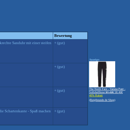
Bewertung
krechte Sanduhr mit einer steifen
+ (gut)
Anzeige:
+ (gut)
The North Face - Varuna Pant -
+ (gut)
Softshellhose
97.43€
58.46€
40% Rabatt
(Bergfreunde.de Shop)
s die Schartenkante - Spaß machen
+ (gut)