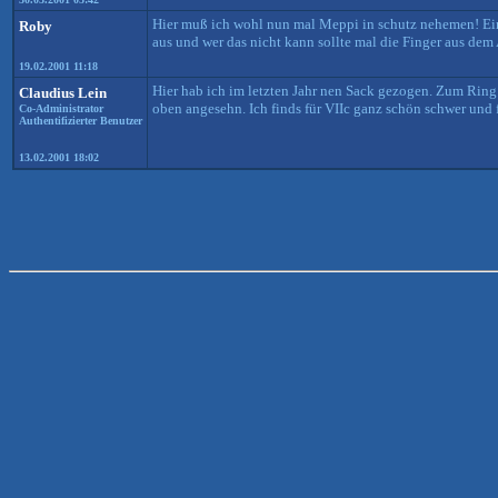
Hier muß ich wohl nun mal Meppi in schutz nehemen! Eins
Roby
aus und wer das nicht kann sollte mal die Finger aus dem
19.02.2001 11:18
Hier hab ich im letzten Jahr nen Sack gezogen. Zum Ring 
Claudius Lein
oben angesehn. Ich finds für VIIc ganz schön schwer und 
Co-Administrator
Authentifizierter Benutzer
13.02.2001 18:02