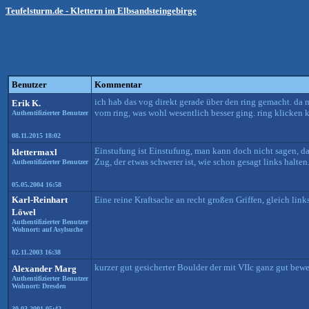
Teufelsturm.de - Klettern im Elbsandsteingebirge
Benutzer
Kommentar
ich hab das vog direkt gerade über den ring gemacht. da m
Erik K.
vom ring, was wohl wesentlich besser ging. ring klicken kl
Authentifizierter Benutzer
08.11.2015 18:02
Einstufung ist Einstufung, man kann doch nicht sagen, dass
klettermaxl
Zug, der etwas schwerer ist, wie schon gesagt links halten
Authentifizierter Benutzer
05.05.2004 16:58
Karl-Reinhart
Eine reine Kraftsache an recht großen Griffen, gleich link
Löwel
Authentifizierter Benutzer
Wohnort: auf Asylsuche
02.11.2003 16:38
kurzer gut gesicherter Boulder der mit VIIc ganz gut bewer
Alexander Marg
Authentifizierter Benutzer
Wohnort: Dresden
30.03.2001 05:42