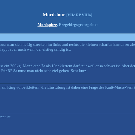
Mordstour
[VIIc RP VIIIa]
Mordspitze
, Erzgebirgsgrenzgebiet
uss man sich heftig strecken im links und rechts die kleinen scharfen kanten zu zie
appt aber. auch wenn der eistieg sandig ist.
 ein 200kg- Mann eine 7a als 10er klettern darf, nur weil er so schwer ist. Aber der
. Für RP 8a muss man nicht sehr viel geben. Sehr kurz.
s am Ring vorbeiklettern, die Einstufung ist daher eine Frage des Kraft-Masse-Verhält
tet ist