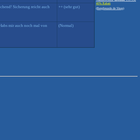
40% Rabatt
ichend! Sicherung reicht auch
++ (sehr gut)
(Bergfreunde.de Shop)
. Habs mir auch noch mal von
(Normal)