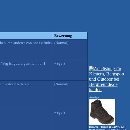
Bewertung
hen. ein anderer von uns ist links
(Normal)
 Weg ist gut, eigentlich nur 1
+ (gut)
nis des Kletterers...
(Normal)
Anzeige:
+ (gut)
Hanwag - Banks II Lady GTX -
Wanderschuhe
194.91€
116.95€