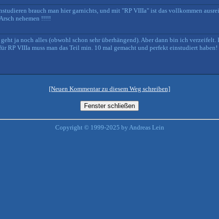
tudieren brauch man hier garnichts, und mit "RP VIIIa" ist das vollkommen ausre
 Arsch nehemen !!!!!
geht ja noch alles (obwohl schon sehr überhängend). Aber dann bin ich verzeifelt
für RP VIIIa muss man das Teil min. 10 mal gemacht und perfekt einstudiert haben!
[Neuen Kommentar zu diesem Weg schreiben]
Copyright © 1999-2025 by Andreas Lein