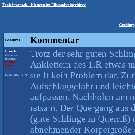
Teufelsturm.de - Klettern im Elbsandsteingebirge
Gerbings
Kommentar
Benutzer
Trotz der sehr guten Schli
Flaschi
Gelöschter
Benutzer
Anklettern des 1.R etwas u
Benutzer
gesperrt
stellt kein Problem dar. 
02.05.2006 05:09
Aufschlaggefahr und leicht
aufpassen. Nachholen am 
ratsam. Der Quergang aus d
(gute Schlinge in Querriß)
abnehmender Körpergröße s