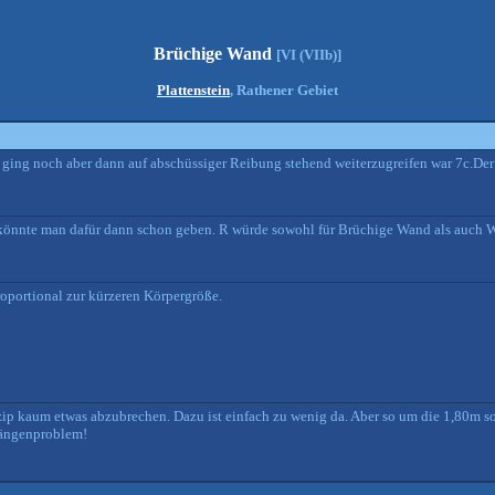
Brüchige Wand
[VI (VIIb)]
Plattenstein
, Rathener Gebiet
ing noch aber dann auf abschüssiger Reibung stehend weiterzugreifen war 7c.Der R
c könnte man dafür dann schon geben. R würde sowohl für Brüchige Wand als auch 
roportional zur kürzeren Körpergröße.
ip kaum etwas abzubrechen. Dazu ist einfach zu wenig da. Aber so um die 1,80m s
Längenproblem!