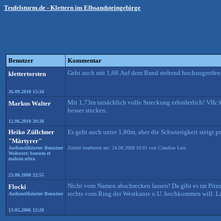
Teufelsturm.de - Klettern im Elbsandsteingebirge
Benutzer
Kommentar
Geht auch mit 1,68.Auf dem Band stehend hochzugreifen g
klettertorsten
26.09.2010 15:34
Mit 1,73m tatsächlich volle Streckung erforderlich! VII
Markus Walter
besser stecken.
12.06.2010 20:38
Heiko Züllchner
Es geht auch unter 1,80m, aber die Schwierigkeit steigt p
"Märtyrer"
Authentifizierter Benutzer
Zuletzt bearbeitet am: 24.08.2008 10:01 von Claudius Lein
Wohnort: bonum et
malum ultra
23.08.2008 22:55
Nicht vom Namen abschrecken lassen! Da gibt es im Prinz
Flocki
rechts vom Ring der Westkante o.U. hochkommen will. 
Authentifizierter Benutzer
13.05.2006 12:28