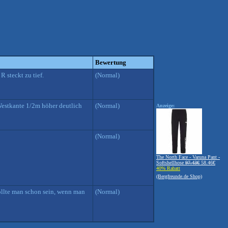
Bewertung
 steckt zu tief.
(Normal)
Westkante 1/2m höher deutlich
(Normal)
Anzeige:
(Normal)
The North Face - Varuna Pant -
Softshellhose
97.43€
58.46€
40% Rabatt
(Bergfreunde.de Shop)
ollte man schon sein, wenn man
(Normal)