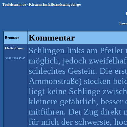
Teufelsturm.de - Klettern im Elbsandsteingebirge
Lor
Kommentar
Benutzer
Schlingen links am Pfeiler
kletterfranz
möglich, jedoch zweifelhaft
06.07.2020 19:05
schlechtes Gestein. Die ers
Ammonstraße) stecken beid
liegt keine Schlinge zwisc
kleinere gefährlich, besser
mitführen. Der Zug direkt 
für mich der schwerste, hoc