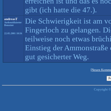
erreichen ist und das es n
gibt (ich hatte die 47.).
Die Schwierigkeit ist am vo
andreasT
Authentifizierter
Benutzer
Fingerloch zu gelangen. Di
22.05.2001 10:56
teilweise noch etwas brüch
Einstieg der Ammonstraße 
gut gesicherter Weg.
[Neuen Kommen
Copyright ©