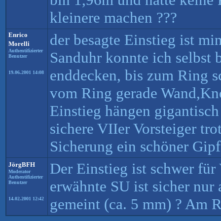
kleinere machen ???
Enrico
der besagte Einstieg ist mi
Morelli
Authentifizierter
Sanduhr konnte ich selbst 
Benutzer
enddecken, bis zum Ring s
19.06.2001 14:08
vom Ring gerade Wand,Kno
Einstieg hängen gigantisch 
sichere VIIer Vorsteiger tr
Sicherung ein schöner Gipf
Der Einstieg ist schwer für
JörgBFH
Moderator
Authentifizierter
erwähnte SU ist sicher nur 
Benutzer
gemeint (ca. 5 mm) ? Am R
14.02.2001 12:42