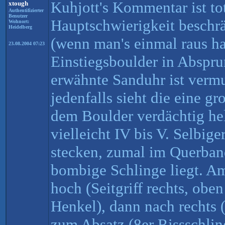
Kuhjott's Kommentar ist to
xtough
Authentifizierter
Benutzer
Hauptschwierigkeit beschrä
Wohnort:
Heidelberg
(wenn man's einmal raus ha
23.08.2004 07:23
Einstiegsboulder in Abspr
erwähnte Sanduhr ist verm
jedenfalls sieht die eine gr
dem Boulder verdächtig he
vielleicht IV bis V. Selbig
stecken, zumal im Querban
bombige Schlinge liegt. A
hoch (Seitgriff rechts, obe
Henkel), dann nach rechts 
zum Absatz (8er Rissschling