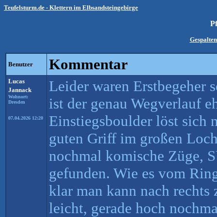
Teufelsturm.de - Klettern im Elbsandsteingebirge
P
Gespalten
Kommentar
Benutzer
Lucas
Leider waren Erstbegeher s
Jannack
Wohnort:
ist der genau Wegverlauf eh
Dresden
Einstiegsboulder löst sich
07.04.2026 12:20
guten Griff im großen Loch
nochmal komische Züge, S
gefunden. Wie es vom Ring 
klar man kann nach rechts 
leicht, gerade hoch nochma