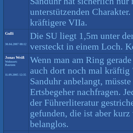
Sanduhr hat sicherlich nur
unterstützenden Charakter.
kräftigere VIIa.
Die SU liegt 1,5m unter de
Gulli
versteckt in einem Loch. K
30.04.2007 08:12
Wenn man am Ring gerade h
Jonas Weiß
Wohnort:
Bautzen
auch dort noch mal kräftig
11.09.2005 12:35
Sanduhr anbelangt, müsst
Ertsbegeher nachfragen. Jed
der Führerliteratur gestric
gefunden, die ist aber kur
belanglos.