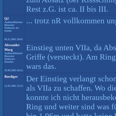
Rest z.G. ist ca. II bis III.
... trotz nR vollkommen un
QJ
Authentifizierter
Benutzer
Wohnort: da
hamm
04.11.2003 20:01
Alexander
Einstieg unten VIIa, da Ab
Marg
Authentifizierter
Griffe (versteckt). Am Rin
Benutzer
Wohnort:
Dresden
wars das.
29.09.2003 04:52
Der Einstieg verlangt schon
Ruediger
als VIIa zu schaffen. Wo die
12.05.2002 23:15
konnte ich nicht herausb
Ring und weiter sind was 
bin 1,96m und hatte keine P