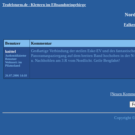
Teufelsturm.de - Klettern im Elbsandsteingebirge
Nord
Falken
Benutzer
Kommentar
Großartige Verbindung der steilen Eske-EV und des fantastisc
knittel
Panoramaspaziergang auf dem breiten Band hochoben in der N-
Authentifizierter
Benutzer
u. Nachhohlen am 3.R vom Nordlicht. Geile Bergfahrt!
Wohnort: im
Pilatusland
26.07.2006 14:18
[Neuen Kommen
Copyright ©