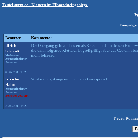
Teufelsturm.de - Klettern im Elbsandsteingebirge
W
Tümpelgr
Benutzer
Kommentar
Ulrich
Der Quergang geht am besten als Kriechband, an dessen Ende zwe
die dann folgende Kletterei ist großgriffig, aber das Gestein ni
Schmidt
nicht lohnend.
Moderator
Authentifizierter
Benutzer
09.02.2008 19:28
Grischa
Wird nicht gut angenommen, da etwas speziell.
Hahn
Authentifizierter
Benutzer
Benutzer gesperrt
25.09.2006 13:29
[Neuen Kommen