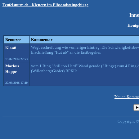
Teufelsturm.de - Klettern im Elbsandsteingebirge
Inne
Honigs
Benutzer
Kommentar
Wegbeschreibung wie vorheriger Eintrag. Die Schwierigkeitsbewer
Klauß
Erschließung "Hut ab" an die Erstbegeher.
13.02.2014 22:53
Markus
vom 1.Ring "Still too Hard" Wand gerade (3Ringe) zum 4.Ring d
(Willenberg/Gäbler) RPXIIa
Hoppe
27.09.2006 17:40
[Neuen Kommen
Copyright ©