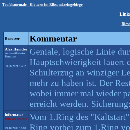
Teufelsturm.de - Klettern im Elbsandsteingebirge
Link
Ries
Kommentar
Benutzer
Geniale, logische Linie du
Alex Hanicke
Authentifizierter
Benutzer
Hauptschwierigkeit lauert 
30.06.2021 16:32
Schulterzug an winziger Lei
mehr zu haben ist. Der Rest
wobei immer mal wieder pa
erreicht werden. Sicherung:
Vom 1.Ring des "Kaltstart
informator
Benutzer gesperrt
Ring vorbei zum 1.Ring vo
09.10.2006 12:18