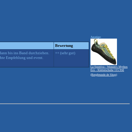
Anzeige:
Bewertung
dann bis ins Band durchziehen.
++ (sehr gut)
echte Empfehlung und event.
La Sportiva - Women's Mythos
Eco - Kletterschuhe 115.95€
(Bergfreunde.de Shop)