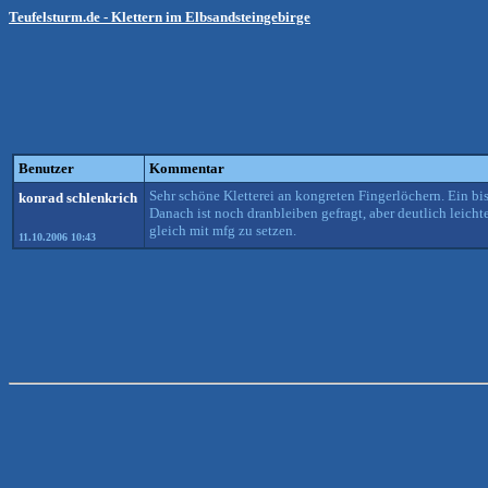
Teufelsturm.de - Klettern im Elbsandsteingebirge
Benutzer
Kommentar
Sehr schöne Kletterei an kongreten Fingerlöchern. Ein b
konrad schlenkrich
Danach ist noch dranbleiben gefragt, aber deutlich leich
gleich mit mfg zu setzen.
11.10.2006 10:43