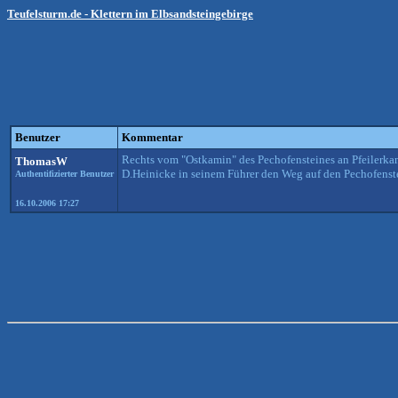
Teufelsturm.de - Klettern im Elbsandsteingebirge
Benutzer
Kommentar
Rechts vom "Ostkamin" des Pechofensteines an Pfeilerkan
ThomasW
D.Heinicke in seinem Führer den Weg auf den Pechofenste
Authentifizierter Benutzer
16.10.2006 17:27