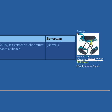
Anzeige:
Bewertung
.2000) Ich verstehe nicht, warum
(Normal)
esandt zu haben.
Edelrid - Jay -
Klettergurt
63.31€
37.99€
40% Rabatt
(Bergfreunde.de Shop)