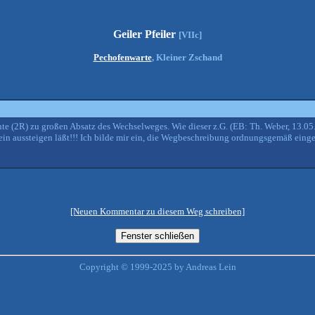
Geiler Pfeiler
[VIIc]
Pechofenwarte
, Kleiner Zschand
te (2R) zu großen Absatz des Wechselweges. Wie dieser z.G. (EB: Th. Weber, 13.05
in aussteigen läßt!!! Ich bilde mir ein, die Wegbeschreibung ordnungsgemäß eing
[Neuen Kommentar zu diesem Weg schreiben]
Copyright © 1999-2025 by Andreas Lein