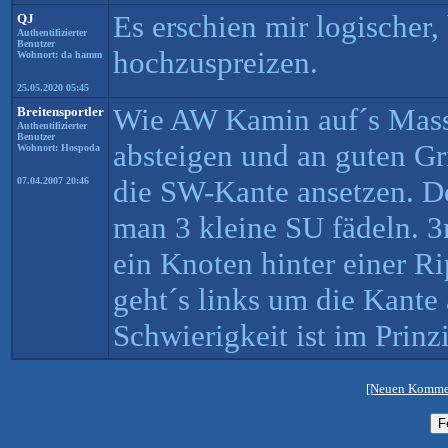
Es erschien mir logischer, 
QJ
Authentifizierter
Benutzer
hochzuspreizen.
Wohnort: da hamm
25.05.2020 05:45
Wie AW Kamin auf´s Mass
Breitensportler
Authentifizierter
Benutzer
absteigen und an guten Gr
Wohnort: Hospoda
die SW-Kante ansetzen. 
07.04.2007 20:46
man 3 kleine SU fädeln. 3
ein Knoten hinter einer Ri
geht´s links um die Kante
Schwierigkeit ist im Prinzi
[Neuen Kommen