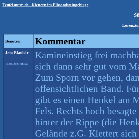
Teufelsturm.de - Klettern im Elbsandsteingebirge
S
Lorenztu
Kommentar
Benutzer
Kamineinstieg frei machbar
Jens Blaubär
sich dann sehr gut vom Ma
16.08.2023 08:54
Zum Sporn vor gehen, dan
offensichtlichen Band. Für
gibt es einen Henkel am M
Fels. Rechts hoch besagte
hinter der Rippe (die Henk
Gelände z.G. Klettert sich