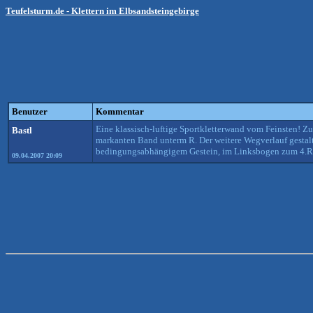
Teufelsturm.de - Klettern im Elbsandsteingebirge
Benutzer
Kommentar
Eine klassisch-luftige Sportkletterwand vom Feinsten! Zu
Bastl
markanten Band unterm R. Der weitere Wegverlauf gestalte
bedingungsabhängigem Gestein, im Linksbogen zum 4.R. D
09.04.2007 20:09