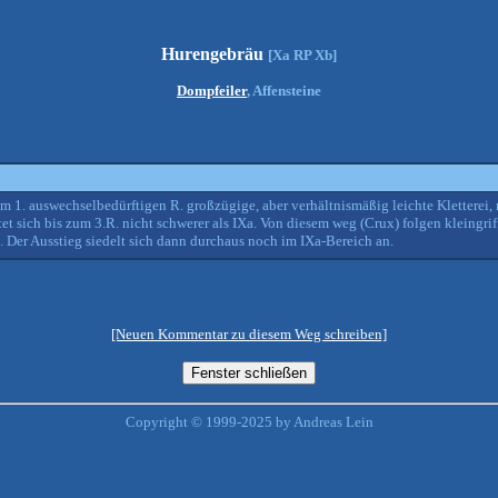
Hurengebräu
[Xa RP Xb]
Dompfeiler
, Affensteine
m 1. auswechselbedürftigen R. großzügige, aber verhältnismäßig leichte Kletterei,
t sich bis zum 3.R. nicht schwerer als IXa. Von diesem weg (Crux) folgen kleingrif
er Ausstieg siedelt sich dann durchaus noch im IXa-Bereich an.
[Neuen Kommentar zu diesem Weg schreiben]
Copyright © 1999-2025 by Andreas Lein