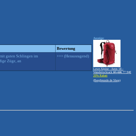
Anzeige:
Bewertung
 mit guten Schlingen im
+++ (Herausragend)
fige Züge, an
Lowe Alpine - Aeon 18 -
Wanderrucksack
97.43€
77.94€
20% Rabatt
(Bergfreunde.de Shop)