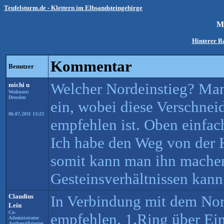
Teufelsturm.de - Klettern im Elbsandsteingebirge
Mi
Hinterer B
Kommentar
Benutzer
Welcher Nordeinstieg? Man
michi u
Wohnort:
Dresden
ein, wobei diese Verschne
06.07.2011 13:23
empfehlen ist. Oben einfac
Ich habe den Weg von der
somit kann man ihn mache
Gesteinsverhältnissen kann
Claudius
In Verbindung mit dem Nor
Lein
Co-
empfehlen. 1.Ring über Ei
Administrator
Authentifizierter