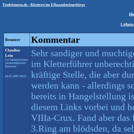
Teufelsturm.de - Klettern im Elbsandsteingebirge
He
Lößnit
Kommentar
Benutzer
Claudius
Sehr sandiger und muchtig
Lein
Co-Administrator
im Kletterführer unberecht
Authentifizierter
Benutzer
kräftige Stelle, die aber d
04.07.2007 08:55
werden kann - allerdings s
bereits in Hangelstellung i
diesem Links vorbei und ho
VIIIa-Crux. Fand aber das
3.Ring am blödsden, da seh