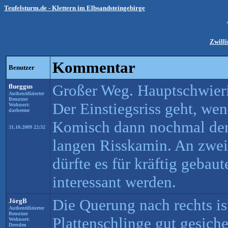
Teufelsturm.de - Klettern im Elbsandsteingebirge
Zwilli
Kommentar
Benutzer
Großer Weg. Hauptschwieri
flueggus
Authentifizierter
Benutzer
Der Einstiegsriss geht, we
Wohnort:
darheeme
Komisch dann nochmal der 
31.10.2009 22:32
langen Risskamin. An zwei
dürfte es für kräftig geba
interessant werden.
Die Querung nach rechts ist
JörgB
Authentifizierter
Benutzer
Plattenschlinge gut gesiche
Wohnort:
Dresden