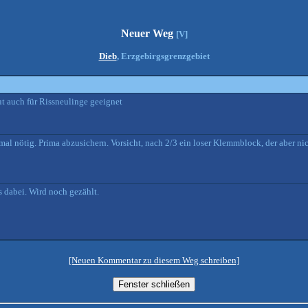
Neuer Weg
[V]
Dieb
, Erzgebirgsgrenzgebiet
gut auch für Rissneulinge geeignet
2mal nötig. Prima abzusichern. Vorsicht, nach 2/3 ein loser Klemmblock, der aber nich
 dabei. Wird noch gezählt.
[Neuen Kommentar zu diesem Weg schreiben]