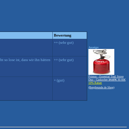
Bewertung
++ (sehr gut)
Anzeige:
t so lose ist, dass wir ihn hätten
++ (sehr gut)
Primus - Essential Trail Stove
+ (gut)
Duo - Gaskocher
34.07€
30.66€
10% Rabatt
(Bergfreunde.de Shop)