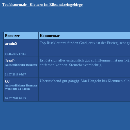
Teufelsturm.de - Klettern im Elbsandsteingebirge
Benutzer
Kommentar
Top Risskletterei für den Grad, crux ist der Eistieg, sehr 
arminS
01.11.2016 17:13
Es löst sich alles erstaunlich gut auf. Klemmen ist nur 1-
JensP
entfernen können. Sternchenverdächtig.
Authentifizierter Benutzer
21.07.2016 05:37
Überraschend gut gängig. Von Hangeln bis Klemmen alles
QJ
Authentifizierter Benutzer
Wohnort: da hamm
16.07.2007 06:45