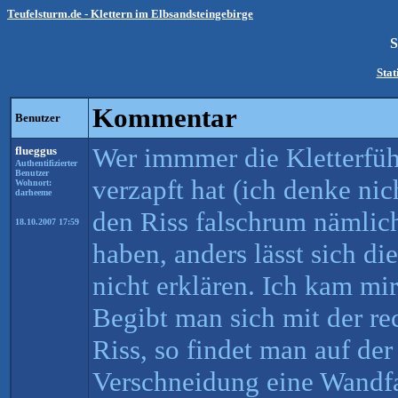
Teufelsturm.de - Klettern im Elbsandsteingebirge
S
Stat
Kommentar
Benutzer
Wer immmer die Kletterfüh
flueggus
Authentifizierter
Benutzer
verzapft hat (ich denke nic
Wohnort:
darheeme
den Riss falschrum nämlich 
18.10.2007 17:59
haben, anders lässt sich d
nicht erklären. Ich kam mir
Begibt man sich mit der re
Riss, so findet man auf der
Verschneidung eine Wandfa