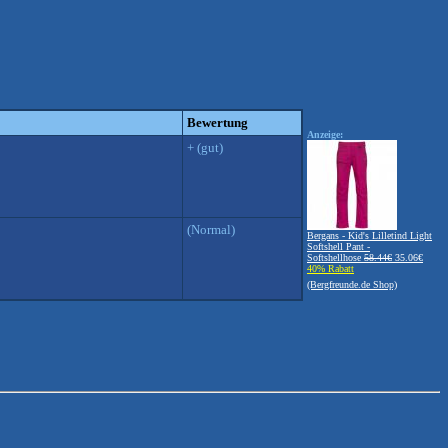
Bewertung
Anzeige:
+ (gut)
(Normal)
Bergans - Kid's Lilletind Light
Softshell Pant -
Softshellhose
58.44€
35.06€
40% Rabatt
(Bergfreunde.de Shop)