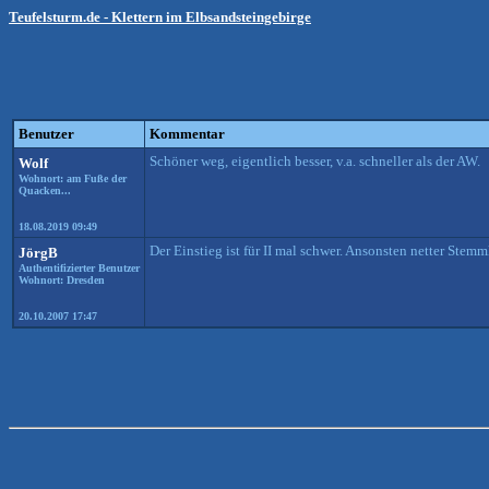
Teufelsturm.de - Klettern im Elbsandsteingebirge
Benutzer
Kommentar
Schöner weg, eigentlich besser, v.a. schneller als der AW.
Wolf
Wohnort: am Fuße der
Quacken...
18.08.2019 09:49
Der Einstieg ist für II mal schwer. Ansonsten netter Stem
JörgB
Authentifizierter Benutzer
Wohnort: Dresden
20.10.2007 17:47