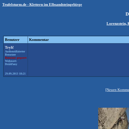
Teufelsturm.de - Klettern im Elbsandsteingebirge
D
Lorenzstein, 
Benutzer
Kommentar
Trylč
Authentifizierter
Benutzer
Benutzer gesperrt
Wohnort:
Drážďany
29.09.2013 18:21
[Neuen Kommen