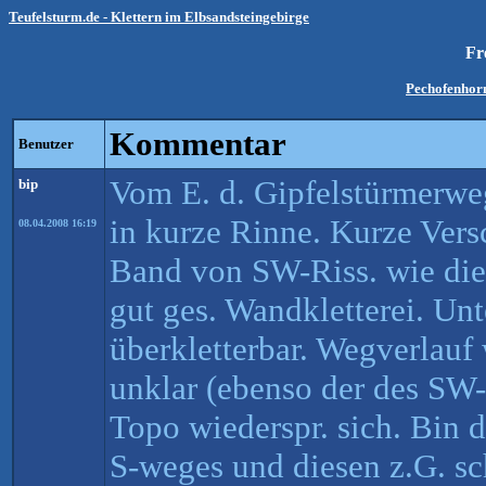
Teufelsturm.de - Klettern im Elbsandsteingebirge
Fr
Pechofenhorn
Kommentar
Benutzer
Vom E. d. Gipfelstürmerweg
bip
in kurze Rinne. Kurze Vers
08.04.2008 16:19
Band von SW-Riss. wie die
gut ges. Wandkletterei. Unt
überkletterbar. Wegverlauf 
unklar (ebenso der des SW-
Topo wiederspr. sich. Bin 
S-weges und diesen z.G. sc