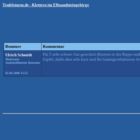
Teufelsturm.de - Klettern im Elbsandsteingebirge
Benutzer
Kommentar
Für 5 sehr schwer. Gut gesichert (Knoten in der Rippe u
Ulrich Schmidt
Gipfel, dafür aber sehr kurz und für Gamrigverhältnisse fes
Moderator
Authentifizierter Benutzer
02.06.2008 15:55