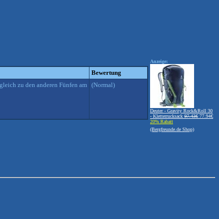
Anzeige:
Bewertung
rgleich zu den anderen Fünfen am
(Normal)
Deuter - Gravity Rock&Roll 30
- Kletterrucksack
97.43€
77.94€
20% Rabatt
(Bergfreunde.de Shop)