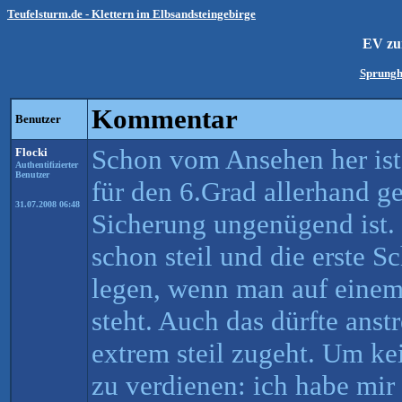
Teufelsturm.de - Klettern im Elbsandsteingebirge
EV zu
Sprung
Kommentar
Benutzer
Schon vom Ansehen her ist 
Flocki
Authentifizierter
Benutzer
für den 6.Grad allerhand ge
31.07.2008 06:48
Sicherung ungenügend ist.
schon steil und die erste S
legen, wenn man auf einem
steht. Auch das dürfte anst
extrem steil zugeht. Um ke
zu verdienen: ich habe mir 