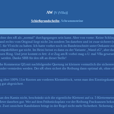
AW
[V (VIIa)]
Schießgrundscheibe
, Schrammsteine
l ohne den nR als „normal“ durchgegangen sein kann. Aber von vorne: Keine Schling
and rechts vom Original liegt nicht 2m sondern 5m daneben und ist zwar sicherer 
 für VI nicht zu haben. Ich hatte vorher noch im Bandeinschnitt unter Ostkante ei
mpaktführer gar nicht. Im Heini heisst es dann zu der Variante „Wand zG“, aber das 
euen Ring. Und jetzt kommt es fett: d er Zug am R vorbei mag o.U. mal VIIa gewese
lt werden. Danke SBB für den nR an dieser Stelle!
e Kommentar QJ) mit nachfolgender Querung ist kleinere vermutlich die sicherere
der vermieden werden. Der nR oben sichert die Reibung dann optimal ab, ohne ein
herung über 100% 11er Knoten am vorderen Klemmblock, wenn man den Einstiegskam
g gut abgesichert.
an den Kamin nicht, beschränkt sich die eigentliche Kletterei auf ca. 5 Klettermete
Meter daneben gut. Wer auf dem Frühstücksplatz vor der Reibung Fracksausen bekom
. Zwei unsichere Kandidaten bringt in der Regel nicht mehr Sicherheit. Sicherung 