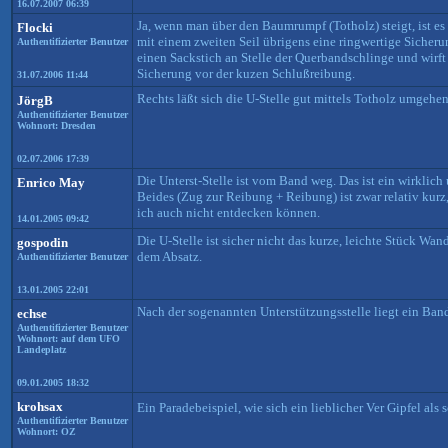
16.07.2007 06:39
Ja, wenn man über den Baumrumpf (Totholz) steigt, ist es 
Flocki
mit einem zweiten Seil übrigens eine ringwertige Sicherung
Authentifizierter Benutzer
einen Sackstich an Stelle der Querbandschlinge und wirft 
Sicherung vor der kuzen Schlußreibung.
31.07.2006 11:44
Rechts läßt sich die U-Stelle gut mittels Totholz umgehe
JörgB
Authentifizierter Benutzer
Wohnort: Dresden
02.07.2006 17:39
Die Unterst-Stelle ist vom Band weg. Das ist ein wirkli
Enrico May
Beides (Zug zur Reibung + Reibung) ist zwar relativ kurz,
ich auch nicht entdecken können.
14.01.2005 09:42
Die U-Stelle ist sicher nicht das kurze, leichte Stück 
gospodin
dem Absatz.
Authentifizierter Benutzer
13.01.2005 22:01
Nach der sogenannten Unterstützungsstelle liegt ein Ba
echse
Authentifizierter Benutzer
Wohnort: auf dem UFO
Landeplatz
09.01.2005 18:32
krohsax
Ein Paradebeispiel, wie sich ein lieblicher Ver Gipfel als
Authentifizierter Benutzer
Wohnort: OZ