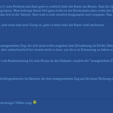
o.U. kein Problem und dann geht es wirklich links der Kante am Besten. Statt der Q
 bauen. Man befestigt dieses Seil ganz rechts in der Hochscharte (also rechts der U-
das Seil in die Talseite. Dort wird es weit westlich festgemacht und verspannt. Nun
n, und wenn man kein Zwerg ist, geht es dann links der Kante wohl am besten.
ch unangenehmer Zug, der sich auch rechts umgehen lässt (Erwähnung im Klefü). D
 aber wahrscheinlich bei weitem nicht so kurz, wie ihr es in Erinnerung zu haben s
Wand vom Kaminausstieg bis zum Absatz an der Ostkante, sondern der "unangenehme 
ndschlingenknoten im Querriss, der den unangenehmen Zug auf die kurze Reibung ab
 schwieriger 7000er zeigt