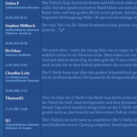
Das Totholz liegt derzeit im Kamin und hilft nicht mehr an
Stefan F
sollte. Auf dem grasbewachsenen Band haben wir zum näch
Authentifizierter Benutzer
Kante links und dem großen Block rechts gebaut. Auf dem
folgenden Reibungszug bildet. Ob das hier abverlangte mit
29.08.2016 05:32
Der erste Teil von Dr. Oskars Kommentar kann getrost ver
Stephan Mißbach
klettern... *g*
Authentifizierter Benutzer
Wohnort: annaberg
10.08.2016 05:38
Wir waren oben - somit das einzig Gute was zu sagen ist. 
Dr.Oskar
wirklich schön ist die Kletterei nicht. Oben haben wir au
Wohnort: Rodleben
Und mal ehrlich dieser Zug da oben geht für V nun wirkl
auch da bin ich zu dem Schluß gekommen das es nicht für 
13.05.2016 17:01
Die U-Stelle kann man über den großen Schartenblock gut
Claudius Lein
(nicht im Band darüber). Der komische Reibungsschlußzug
Co-Administrator
Authentifizierter Benutzer
23.09.2008 17:25
Also ich habe die U-Stelle vom Band weg direkt rechts neb
Thomas82
der Wand ein Griff, dann hochgetreten und kurz dynamisc
diesem Tag schon ziemlich fertig) hatte an der U-Stelle a
17.07.2007 13:40
gerade noch so, das Gewicht auf den rechten Fuß zu ziehen,
Über Totholz ist nicht mehr zu empfehlen! Die U-Stelle 
QJ
anschließender kurzer Querung umgehen. Ausstiegsreibun
Authentifizierter Benutzer
Wohnort: da hamm