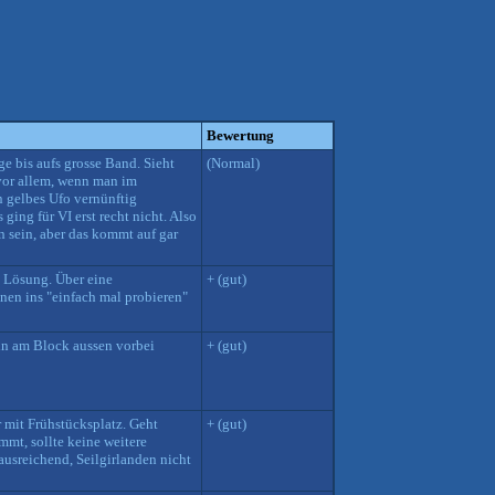
Bewertung
e bis aufs grosse Band. Sieht
(Normal)
(vor allem, wenn man im
n gelbes Ufo vernünftig
ging für VI erst recht nicht. Also
n sein, aber das kommt auf gar
 Lösung. Über eine
+ (gut)
en ins "einfach mal probieren"
in am Block aussen vorbei
+ (gut)
r mit Frühstücksplatz. Geht
+ (gut)
mt, sollte keine weitere
ausreichend, Seilgirlanden nicht