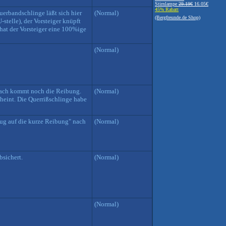
Stirnlampe
29.19€
16.05€
45% Rabatt
uerbandschlinge läßt sich hier
(Normal)
(Bergfreunde.de Shop)
stelle), der Vorsteiger knüpft
 hat der Vorsteiger eine 100%ige
(Normal)
anach kommt noch die Reibung.
(Normal)
cheint. Die Querrißschlinge habe
Zug auf die kurze Reibung" nach
(Normal)
sichert.
(Normal)
(Normal)