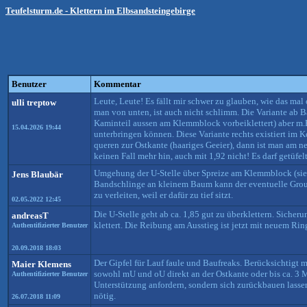
Teufelsturm.de - Klettern im Elbsandsteingebirge
Benutzer
Kommentar
Leute, Leute! Es fällt mir schwer zu glauben, wie das ma
ulli treptow
man von unten, ist auch nicht schlimm. Die Variante ab B
Kaminteil aussen am Klemmblock vorbeiklettert) aber m.E.
15.04.2026 19:44
unterbringen können. Diese Variante rechts existiert im Ko
queren zur Ostkante (haariges Geeier), dann ist man am n
keinen Fall mehr hin, auch mit 1,92 nicht! Es darf getüfe
Umgehung der U-Stelle über Spreize am Klemmblock (sieh
Jens Blaubär
Bandschlinge an kleinem Baum kann der eventuelle Groun
zu verleiten, weil er dafür zu tief sitzt.
02.05.2022 12:45
Die U-Stelle geht ab ca. 1,85 gut zu überklettern. Sic
andreasT
klettert. Die Reibung am Ausstieg ist jetzt mit neuem Rin
Authentifizierter Benutzer
20.09.2018 18:03
Der Gipfel für Lauf faule und Baufreaks. Berücksichtigt m
Maier Klemens
sowohl mU und oU direkt an der Ostkante oder bis ca. 3 
Authentifizierter Benutzer
Unterstützung anfordern, sondern sich zurückbauen lassen
nötig.
26.07.2018 11:09