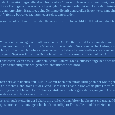
 der Unterstützungsstelle. Auch im Kamin stört es nur, denn es ist so verrottet, das
sten Band gebaut, was wirklich gut geht. Man steht sehr gut und kann sich festm
 dann erreichten Band liegt eine Schlinge die mit dem großen Block verspannt ei
 V richtig bewertet ist, muss jeder selbst entscheiden.
gessen werden -->siehe dazu den Kommentar von Flocki! Mit 1,90 lässt sich die Stel
Wir haben uns hochgebaut - alles andere ist IXer Kletterern und Lebensmüden vorbeh
ch nochmal unterstützt um den Ausstieg zu entschärfen. An so einem Drecksding was 
ich nicht. Nachdem ich oben angekommen bin habe ich diese Stelle noch einmal mit
V geht. Sagt was Ihr wollt - für mich geht der für V wenn man zweimal baut!
 absichern, wenn das Seil aus dem Kamin kommt. Die Querrissschlinge befindet sic
 ist somit einigermaßen gesichert, aber immer noch blöd.
en der Kante überklettert. Mit links weit hoch eine runde Auflage an der Kante geh
h die rechte Hand hoch auf das Band. Dort gibt es dann 2 Höcker als gute Griffe. 
llerdings keine Chance. Der Reibungsantritt weiter oben ging dann ganz gut. Das Lo
 da es eigentlich zu weit unten ist.
lässt sich auch weiter in der Scharte am großen Klemmblock hochspreizend und auf 
g ist noch einmal unangenehm hoch auf rolligem Tritt stellen und durchziehen.