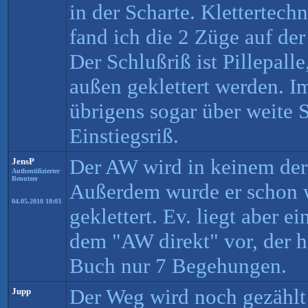
in der Scharte. Klettertech
fand ich die 2 Züge auf d
Der Schlußriß ist Pillepall
außen geklettert werden. I
übrigens sogar über weite 
Einstiegsriß.
Der AW wird in keinem der 
JensP
Authentifizierter
Benutzer
Außerdem wurde er schon 
04.05.2010 18:03
geklettert. Ev. liegt aber 
dem "AW direkt" vor, der h
Buch nur 7 Begehungen.
Der Weg wird noch gezählt!
Jupp