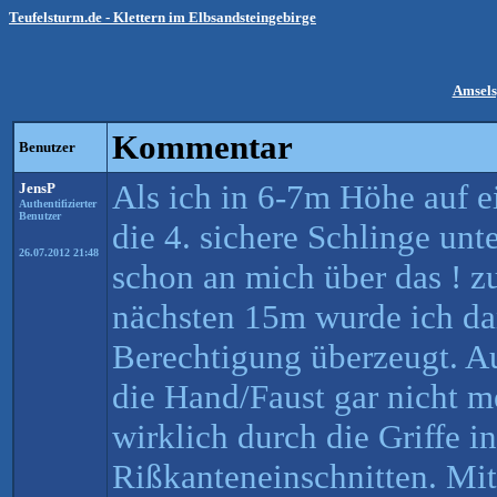
Teufelsturm.de - Klettern im Elbsandsteingebirge
Amsels
Kommentar
Benutzer
Als ich in 6-7m Höhe auf 
JensP
Authentifizierter
Benutzer
die 4. sichere Schlinge unte
26.07.2012 21:48
schon an mich über das ! z
nächsten 15m wurde ich da
Berechtigung überzeugt. A
die Hand/Faust gar nicht me
wirklich durch die Griffe i
Rißkanteneinschnitten. Mit