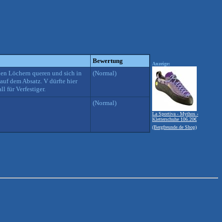
Bewertung
Anzeige:
den Löchern queren und sich in
(Normal)
uf dem Absatz. V dürfte hier
l für Verfestiger.
(Normal)
La Sportiva - Mythos -
Kletterschuhe 106.20€
(Bergfreunde.de Shop)