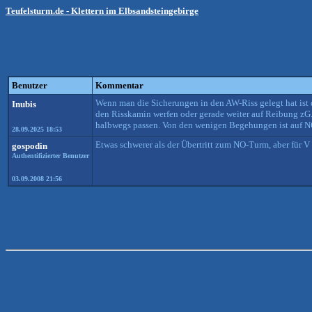
Teufelsturm.de - Klettern im Elbsandsteingebirge
Benutzer
Kommentar
Wenn man die Sicherungen in den AW-Riss gelegt hat ist 
Inubis
den Risskamin werfen oder gerade weiter auf Reibung zG.
halbwegs passen. Von den wenigen Begehungen ist auf NO-Se
28.09.2025 18:53
Etwas schwerer als der Übertritt zum NO-Turm, aber für V
gospodin
Authentifizierter Benutzer
03.09.2008 21:56