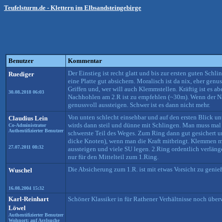
Teufelsturm.de - Klettern im Elbsandsteingebirge
Benutzer
Kommentar
Der Einstieg ist recht glatt und bis zur ersten guten Schl
Ruediger
eine Platte gut absichern. Moralisch ist da nix, eher genu
Griffen und, wer will auch Klemmstellen. Kräftig ist es ab
30.08.2018 06:03
Nachhohlen am 2.R ist zu empfehlen (~30m). Wenn der Nac
genussvoll aussteigen. Schwer ist es dann nicht mehr.
Von unten schlecht einsehbar und auf den ersten Blick unü
Claudius Lein
wirds dann steil und dünne mit Schlingen. Man muss mal 
Co-Administrator
Authentifizierter Benutzer
schwerste Teil des Weges. Zum Ring dann gut gesichert un
dicke Knoten), wenn man die Kraft mitbringt. Klemmen mu
27.07.2011 08:32
aussteigen und viele SU legen. 2.Ring ordentlich verlänge
nur für den Mittelteil zum 1.Ring.
Die Absicherung zum 1.R. ist mit etwas Vorsicht zu genieße
Wuschel
16.08.2004 15:32
Karl-Reinhart
Schöner Klassiker in für Rathener Verhältnisse noch übe
Löwel
Authentifizierter Benutzer
Wohnort: auf Asylsuche