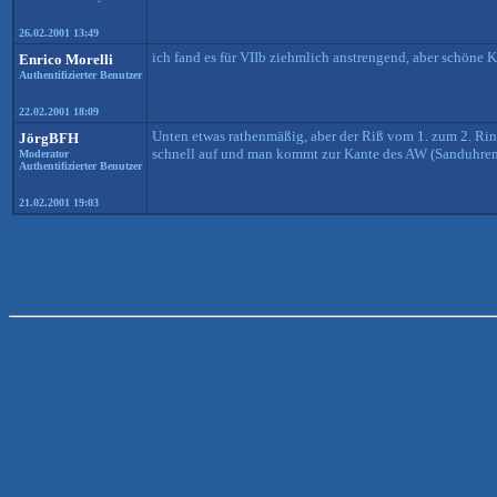
26.02.2001 13:49
ich fand es für VIIb ziehmlich anstrengend, aber schöne Kl
Enrico Morelli
Authentifizierter Benutzer
22.02.2001 18:09
Unten etwas rathenmäßig, aber der Riß vom 1. zum 2. Ring i
JörgBFH
schnell auf und man kommt zur Kante des AW (Sanduhren) -
Moderator
Authentifizierter Benutzer
21.02.2001 19:03