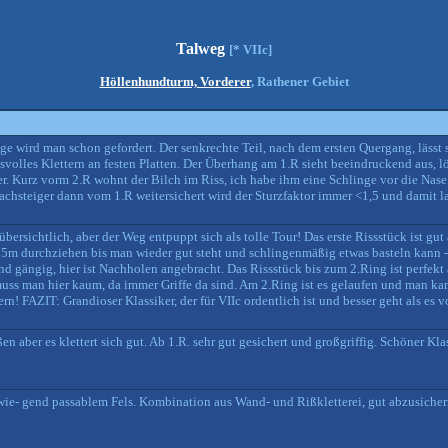
Talweg
[* VIIc]
Höllenhundturm, Vorderer
, Rathener Gebiet
inge wird man schon gefordert. Der senkrechte Teil, nach dem ersten Quergang, lässt
ssvolles Klettern an festen Platten. Der Überhang am 1.R sieht beeindruckend aus, lö
er. Kurz vorm 2.R wohnt der Bilch im Riss, ich habe ihm eine Schlinge vor die Nase 
hsteiger dann vom 1.R weitersichert wird der Sturzfaktor immer <1,5 und damit la
bersichtlich, aber der Weg entpuppt sich als tolle Tour! Das erste Rissstück ist gut
5m durchziehen bis man wieder gut steht und schlingenmäßig etwas basteln kann - 
d gängig, hier ist Nachholen angebracht. Das Rissstück bis zum 2.Ring ist perfekt
ss man hier kaum, da immer Griffe da sind. Am 2.Ring ist es gelaufen und man kan
rn! FAZIT: Grandioser Klassiker, der für VIIc ordentlich ist und besser geht als es 
n aber es klettert sich gut. Ab 1.R. sehr gut gesichert und großgriffig. Schöner Klas
rwie- gend passablem Fels. Kombination aus Wand- und Rißkletterei, gut abzusicher