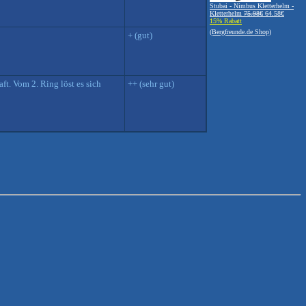
Stubai - Nimbus Kletterhelm -
Kletterhelm
75.98€
64.58€
15% Rabatt
(Bergfreunde.de Shop)
+ (gut)
ft. Vom 2. Ring löst es sich
++ (sehr gut)