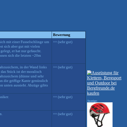
Bewertung
 sich mit einer Fusselschlinge um
++ (sehr gut)
st sich aber gut mit vielen
gelegt, er hat nur gefaucht.
ssen sich die letzten ~20m
 abzusichern, in der Wand links
++ (sehr gut)
das Stück ist der moralisch
 abzusichern (dünne und sehr
n die griffige Kante genüsslich
von unten aussieht. Abzüge gibts
siker.
++ (sehr gut)
Anzeige:
n.
++ (sehr gut)