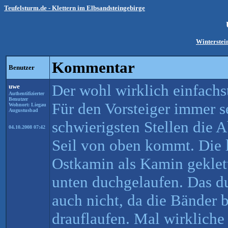
Teufelsturm.de - Klettern im Elbsandsteingebirge
Winterstei
Kommentar
Benutzer
Der wohl wirklich einfachs
uwe
Authentifizierter
Benutzer
Für den Vorsteiger immer se
Wohnort: Liegau
Augustusbad
schwierigsten Stellen die A
04.10.2008 07:42
Seil von oben kommt. Die 
Ostkamin als Kamin geklett
unten duchgelaufen. Das 
auch nicht, da die Bänder 
drauflaufen. Mal wirkliche 