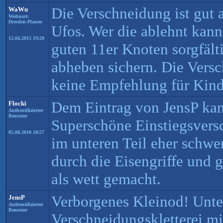
Die Verschneidung ist gut a
WaWu
Wohnort:
Dresden-Plauen
Ufos. Wer die ablehnt kann
12.04.2015 19:20
guten 11er Knoten sorgfält
abheben sichern. Die Verschn
keine Empfehlung für Kind
Dem Eintrag von JensP ka
Flocki
Authentifizierter
Benutzer
Superschöne Einstiegsvers
05.08.2010 18:57
im unteren Teil eher schwe
durch die Eisengriffe und
als wett gemacht.
Verborgenes Kleinod! Unt
JensP
Authentifizierter
Benutzer
Verschneidungskletterei mi