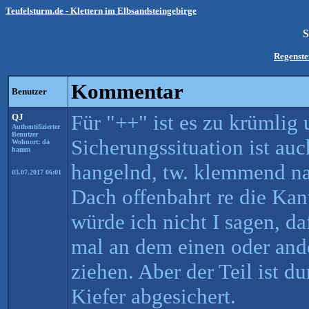
Teufelsturm.de - Klettern im Elbsandsteingebirge
S
Regenste
Kommentar
Benutzer
Für "++" ist es zu krümlig
QJ
Authentifizierter
Benutzer
Sicherungssituation ist auc
Wohnort: da
hamm
hangelnd, tw. klemmend n
03.07.2017 06:01
Dach offenbahrt re die Kan
würde ich nicht I sagen, d
mal an dem einen oder an
ziehen. Aber der Teil ist 
Kiefer abgesichert.