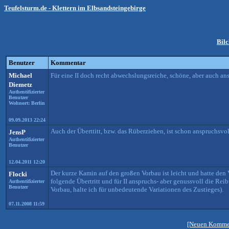
Teufelsturm.de - Klettern im Elbsandsteingebirge
Bilc
Benutzer
Kommentar
Michael
Für eine II doch recht abwechslungsreiche, schöne, aber auch ans
Diemetz
Authentifizierter
Benutzer
Wohnort: Berlin
09.09.2013 22:24
Auch der Überttitt, bzw. das Rüberziehen, ist schon anspruchsvoll
JensP
Authentifizierter
Benutzer
12.04.2011 12:20
Der kurze Kamin auf den großen Vorbau ist leicht und hatte den 
Flocki
folgende Übertritt und für II anspruchs- aber genussvoll die Re
Authentifizierter
Benutzer
Vorbau, halte ich für unbedeutende Variationen des Zustieges).
07.11.2008 11:59
[Neuen Kommen