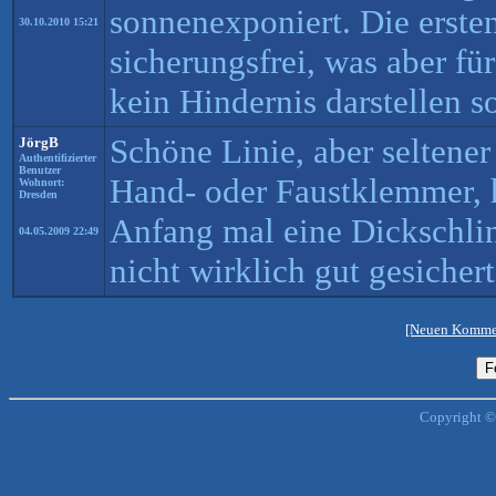
sonnenexponiert. Die erste
30.10.2010 15:21
sicherungsfrei, was aber f
kein Hindernis darstellen so
Schöne Linie, aber seltener
JörgB
Authentifizierter
Benutzer
Hand- oder Faustklemmer,
Wohnort:
Dresden
Anfang mal eine Dickschlin
04.05.2009 22:49
nicht wirklich gut gesichert
[Neuen Kommen
Copyright ©