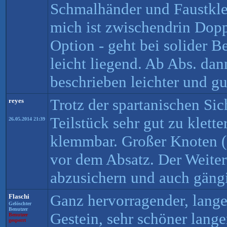
Schmalhänder und Faustkl
mich ist zwischendrin Dop
Option - geht bei solider B
leicht liegend. Ab Abs. da
beschrieben leichter und gu
Trotz der spartanischen Si
reyes
Teilstück sehr gut zu kletter
26.05.2014 21:39
klemmbar. Großer Knoten (
vor dem Absatz. Der Weite
abzusichern und auch gäng
Ganz hervorragender, lange
Flaschi
Gelöschter
Benutzer
Gestein, sehr schöner langer
Benutzer
gesperrt