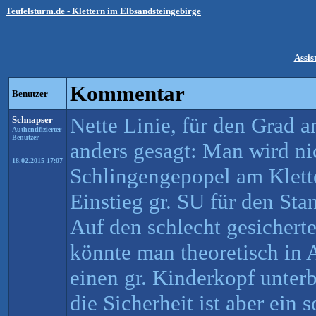
Teufelsturm.de - Klettern im Elbsandsteingebirge
Assis
Kommentar
Benutzer
Nette Linie, für den Grad a
Schnapser
Authentifizierter
Benutzer
anders gesagt: Man wird ni
18.02.2015 17:07
Schlingengepopel am Klette
Einstieg gr. SU für den Sta
Auf den schlecht gesichert
könnte man theoretisch in 
einen gr. Kinderkopf unterb
die Sicherheit ist aber ein 