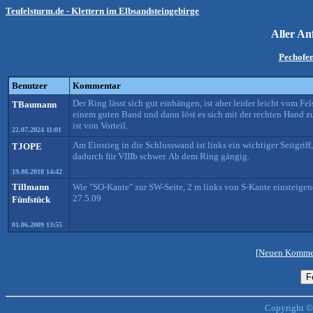
Teufelsturm.de - Klettern im Elbsandsteingebirge
Aller An
Pechofen
Benutzer
Kommentar
Der Ring lässt sich gut einhängen, ist aber leider leicht vom Fe
TBaumann
einem guten Band und dann löst es sich mit der rechten Hand z
ist von Vorteil.
22.07.2024 11:01
Am Einstieg in die Schlusswand ist links ein wichtiger Seitgriff
TJOPE
dadurch für VIIIb schwer. Ab dem Ring gängig.
19.08.2018 14:42
Tillmann
Wie "SO-Kante" zur SW-Seite, 2 m links von S-Kante einsteige
27.5.09
Fünfstück
01.06.2009 13:55
[Neuen Kommen
Copyright ©