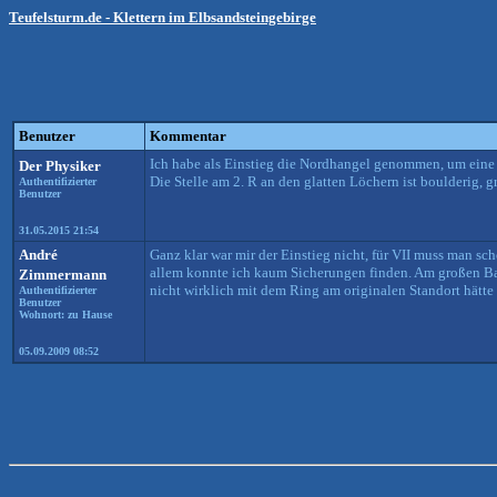
Teufelsturm.de - Klettern im Elbsandsteingebirge
Benutzer
Kommentar
Ich habe als Einstieg die Nordhangel genommen, um eine 
Der Physiker
Die Stelle am 2. R an den glatten Löchern ist boulderig,
Authentifizierter
Benutzer
31.05.2015 21:54
André
Ganz klar war mir der Einstieg nicht, für VII muss man s
allem konnte ich kaum Sicherungen finden. Am großen Band 
Zimmermann
nicht wirklich mit dem Ring am originalen Standort hätte 
Authentifizierter
Benutzer
Wohnort: zu Hause
05.09.2009 08:52