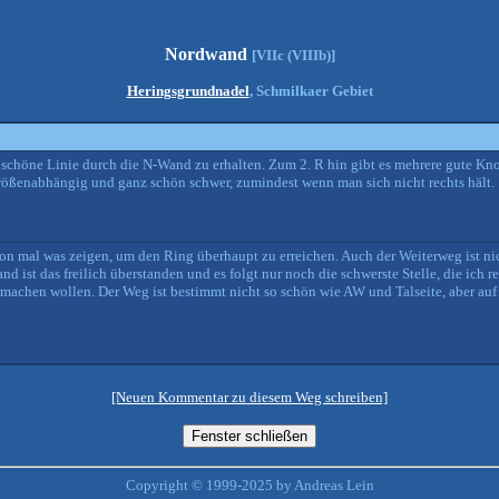
Nordwand
[VIIc (VIIIb)]
Heringsgrundnadel
, Schmilkaer Gebiet
schöne Linie durch die N-Wand zu erhalten. Zum 2. R hin gibt es mehrere gute Kn
 größenabhängig und ganz schön schwer, zumindest wenn man sich nicht rechts hält.
chon mal was zeigen, um den Ring überhaupt zu erreichen. Auch der Weiterweg ist ni
ist das freilich überstanden und es folgt nur noch die schwerste Stelle, die ich r
machen wollen. Der Weg ist bestimmt nicht so schön wie AW und Talseite, aber auf 
[Neuen Kommentar zu diesem Weg schreiben]
Copyright © 1999-2025 by Andreas Lein