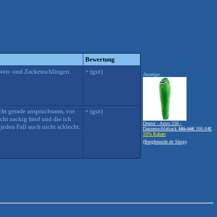
Bewertung
oten- und Zackenschlingen.
+ (gut)
Anzeige:
cht gerade anspruchsarm, vor
+ (gut)
echt zackig fand und die ich
Deuter - Astro 250 -
jeden Fall auch nicht schlecht.
Daunenschlafsack
185.16€
166.64€
10% Rabatt
(Bergfreunde.de Shop)