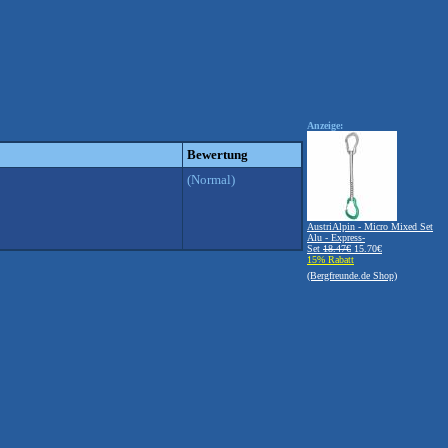
Anzeige:
Bewertung
(Normal)
AustriAlpin - Micro Mixed Set
Alu - Express-
Set
18.47€
15.70€
15% Rabatt
(Bergfreunde.de Shop)