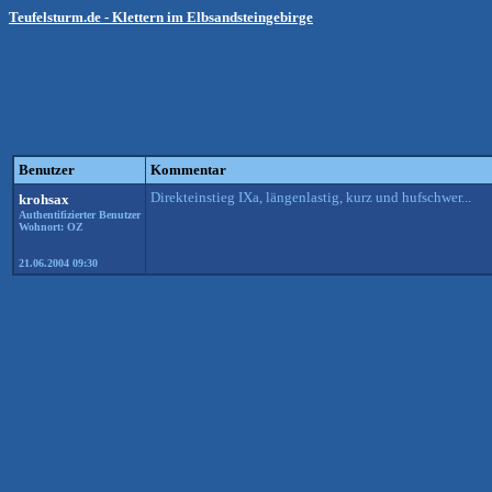
Teufelsturm.de - Klettern im Elbsandsteingebirge
Benutzer
Kommentar
Direkteinstieg IXa, längenlastig, kurz und hufschwer...
krohsax
Authentifizierter Benutzer
Wohnort: OZ
21.06.2004 09:30