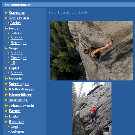
www.teufelsturm.de
Foto 1 bis 20 von 1616
Startseite
Neuigkeiten
Archiv
Fotos
Galerie
Suchen
Beitragen
Wege
Suchen
Eintragen
nR
Gipfel
Suchen
Gebiete
Sperrungen
Kletter-Knigge
Kletterführer
Ausrüstung
Johanniswacht
Forum
Links
Benutzer
Login
Anlegen