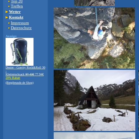
Top 20
Treffen
Wetter
Kontakt
Impressum
Datenschutz
Anzeige:
Deuter - Gravity Rock&Roll 30
-
Kletterrucksack
97.43€
77.94€
20% Rabatt
(Bergfreunde.de Shop)