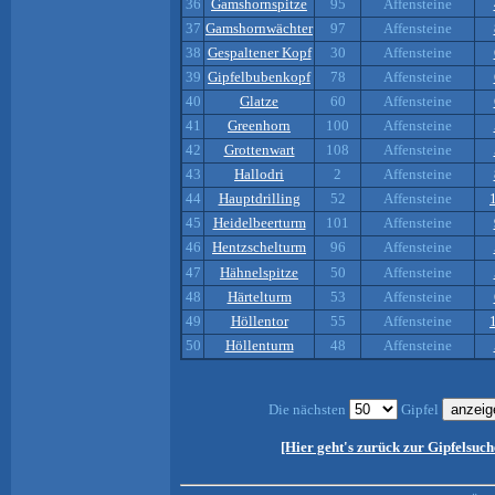
36
Gamshornspitze
95
Affensteine
37
Gamshornwächter
97
Affensteine
38
Gespaltener Kopf
30
Affensteine
39
Gipfelbubenkopf
78
Affensteine
40
Glatze
60
Affensteine
41
Greenhorn
100
Affensteine
42
Grottenwart
108
Affensteine
43
Hallodri
2
Affensteine
44
Hauptdrilling
52
Affensteine
45
Heidelbeerturm
101
Affensteine
46
Hentzschelturm
96
Affensteine
47
Hähnelspitze
50
Affensteine
48
Härtelturm
53
Affensteine
49
Höllentor
55
Affensteine
50
Höllenturm
48
Affensteine
Die nächsten
Gipfel
[Hier geht's zurück zur Gipfelsuch