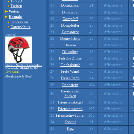
Top 20
17
Domkanzel
21
Affensteine
Treffen
Wetter
18
Domnadel
37
Affensteine
Kontakt
19
Dompfaff
39
Affensteine
Impressum
20
Dompfeiler
25
Affensteine
Datenschutz
21
Domspitze
40
Affensteine
Anzeige:
22
Domwächter
22
Affensteine
23
Dämon
76
Affensteine
24
Däumling
38
Affensteine
25
Falsche Zinne
84
Affensteine
26
Flachsköpfe
66
Affensteine
Stubai - Nimbus Kletterhelm -
Kletterhelm
75.98€
64.58€
27
Freie Wand
65
Affensteine
15% Rabatt
(Bergfreunde.de Shop)
28
Freier Turm
64
Affensteine
29
Frienstein
104
Affensteine
Friensteiner
30
56
Affensteine
Zacken
31
Friensteinkegel
109
Affensteine
32
Friensteinwarte
107
Affensteine
33
Friensteinwächter
105
Affensteine
34
Friseur
61
Affensteine
35
Furz
33
Affensteine