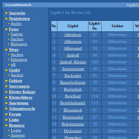
Gipfel 
www.teufelsturm.de
Gipfel 1 bis 50 von 119:
Startseite
Neuigkeiten
Archiv
Gipfel-
Nr.
Gipfel
Gebiet
W
Nr.
Fotos
Galerie
1
Affenhorn
87
Affensteine
Suchen
2
Affenstein
92
Affensteine
Beitragen
3
Affenwand
19
Affensteine
Wege
Suchen
4
Amboß
68
Affensteine
Eintragen
5
Amboß, Kleiner
103
Affensteine
nR
6
Ameisenturm
49
Affensteine
Gipfel
Suchen
7
Backzahn
91
Affensteine
Gebiete
8
Bauerlochturm
79
Affensteine
Sperrungen
9
Beelzebub
51
Affensteine
Kletter-Knigge
10
Bergfried
114
Affensteine
Kletterführer
Ausrüstung
11
Bergfriednadel
115
Affensteine
Johanniswacht
12
Bloszstock
81
Affensteine
Forum
13
Brosinnadel
67
Affensteine
Links
14
Brückenturm
70
Affensteine
Benutzer
Login
15
Dickwanst
12
Affensteine
Anlegen
16
Domerker
20
Affensteine