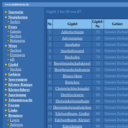
www.teufelsturm.de
Gipfel 1 bis 50 von 87:
Startseite
Neuigkeiten
Archiv
Gipfel-
Nr.
Gipfel
Gebiet
Nr.
Fotos
Galerie
1
Adlerlochturm
55
Grosser Zscha
Suchen
2
Adventspitze
29
Grosser Zscha
Beitragen
3
Auerhahn
50
Grosser Zscha
Wege
Suchen
4
Auerhahnwand
54
Grosser Zscha
Eintragen
5
Backofen
79
Grosser Zscha
nR
6
Bergfreundschaftskegel
53
Grosser Zscha
Gipfel
Suchen
7
Bergfreundschaftsstein
52
Grosser Zscha
Gebiete
8
Blaues Horn
31
Grosser Zscha
Sperrungen
9
Brötchen
78
Grosser Zscha
Kletter-Knigge
10
Christelschluchtnadel
59
Grosser Zscha
Kletterführer
Ausrüstung
11
Dreiblockstein
66
Grosser Zscha
Johanniswacht
12
Dreiwinkelgrundturm
86
Grosser Zscha
Forum
13
Dreiwinkelgrundwächter
85
Grosser Zscha
Links
14
Edelweißturm, Großer
69
Grosser Zscha
Benutzer
Login
15
Edelweißturm, Kleiner
68
Grosser Zscha
Anlegen
16
Erreichtturm
80
Grosser Zscha