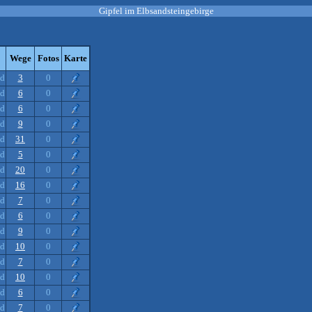
Gipfel im Elbsandsteingebirge
Wege
Fotos
Karte
nd
3
0
nd
6
0
nd
6
0
nd
9
0
nd
31
0
nd
5
0
nd
20
0
nd
16
0
nd
7
0
nd
6
0
nd
9
0
nd
10
0
nd
7
0
nd
10
0
nd
6
0
nd
7
0