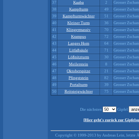
37
Kaaba
2
Grosser Zscha
38
Kampfturm
49
Grosser Zscha
39
Kampfturmwächter
51
Grosser Zscha
40
Kleiner Turm
36
Grosser Zscha
41
Klingermassiv
70
Grosser Zscha
42
Krampus
72
Grosser Zscha
43
Langes Horn
64
Grosser Zscha
44
Litfaßsäule
71
Grosser Zscha
45
Lößnitzturm
30
Grosser Zscha
46
Meilerstein
8
Grosser Zscha
47
Oktoberspitze
21
Grosser Zscha
48
Pfingststein
82
Grosser Zscha
49
Portalturm
39
Grosser Zscha
50
Reitsteigwächter
75
Grosser Zscha
Die nächsten
Gipfel
[Hier geht's zurück zur Gipfels
Copyright © 1999-2013 by Andreas Lein, letzte 