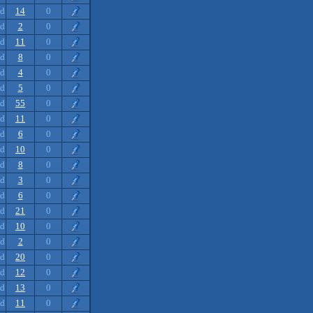
nd
14
0
nd
2
0
nd
11
0
nd
8
0
nd
4
0
nd
5
0
nd
55
0
nd
11
0
nd
6
0
nd
10
0
nd
8
0
nd
3
0
nd
6
0
nd
21
0
nd
10
0
nd
2
0
nd
20
0
nd
12
0
nd
13
0
nd
11
0