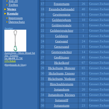
Top 20
17
Fensterturm
26
Grosser Zscha
Treffen
Wetter
18
Freundschaftsnadel
40
Grosser Zscha
Kontakt
19
Gewitterstein
81
Grosser Zscha
Impressum
20
Goldsteighorn
10
Grosser Zscha
Datenschutz
21
Goldsteigsäule
5
Grosser Zscha
Anzeige:
22
Goldsteigwächter
7
Grosser Zscha
23
Goldstein
1
Grosser Zscha
24
Gratwand
24
Grosser Zscha
25
Grenzwand
15
Grosser Zscha
26
Grottenwächter
14
Grosser Zscha
AustriAlpin - Micro Mixed Set
Alu - Express-
27
Großlitzner
41
Grosser Zscha
Set
18.47€
15.70€
15% Rabatt
28
Hickelkopf
67
Grosser Zscha
(Bergfreunde.de Shop)
29
Hickelturm, Hinterer
65
Grosser Zscha
30
Hickelturm, Unterer
62
Grosser Zscha
31
Hickelturm, Vorderer
63
Grosser Zscha
32
Hirschsuhlenturm
73
Grosser Zscha
33
Jortanshorn
20
Grosser Zscha
34
Jortanshorn, Kleines
18
Grosser Zscha
35
Jortansriff
22
Grosser Zscha
36
Jortansturm
23
Grosser Zscha