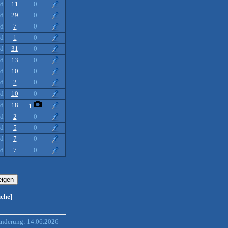
nd
11
0
nd
29
0
nd
7
0
nd
1
0
nd
31
0
nd
13
0
nd
10
0
nd
2
0
nd
10
0
nd
18
1
nd
2
0
nd
5
0
nd
7
0
nd
7
0
uche]
Änderung: 14.06.2026