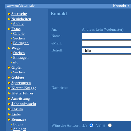
www.teufelsturm.de
Kontakt 
Kontakt
Startseite
Neuigkeiten
Archiv
Fotos
An:
Andreas Lein (Webmaster)
Galerie
Name:
Suchen
Beitragen
eMail:
Wege
Betreff:
Suchen
Eintragen
nR
Gipfel
Suchen
Gebiete
Sperrungen
Nachricht:
Kletter-Knigge
Kletterführer
Ausrüstung
Johanniswacht
Forum
Links
Benutzer
Login
Wünsche Antwort:
Ja
Nein
Anlegen