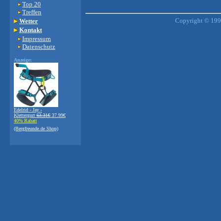
Top 20
Treffen
Copyright © 1999
Wetter
Kontakt
Impressum
Datenschutz
Anzeige:
Edelrid - Jay -
Klettergurt
63.31€
37.99€
40% Rabatt
(Bergfreunde.de Shop)