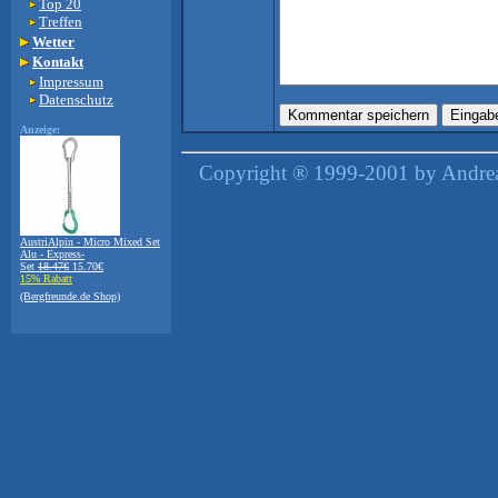
Top 20
Treffen
Wetter
Kontakt
Impressum
Datenschutz
Anzeige:
Copyright ® 1999-2001 by Andreas
AustriAlpin - Micro Mixed Set
Alu - Express-
Set
18.47€
15.70€
15% Rabatt
(Bergfreunde.de Shop)