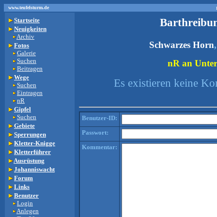
www.teufelsturm.de
Barthreibu
Startseite
Neuigkeiten
Archiv
Schwarzes Horn
Fotos
Galerie
Suchen
nR an Unters
Beitragen
Wege
Es existieren keine K
Suchen
Eintragen
nR
Gipfel
Suchen
Benutzer-ID:
Gebiete
Passwort:
Sperrungen
Kletter-Knigge
Kommentar:
Kletterführer
Ausrüstung
Johanniswacht
Forum
Links
Benutzer
Login
Anlegen